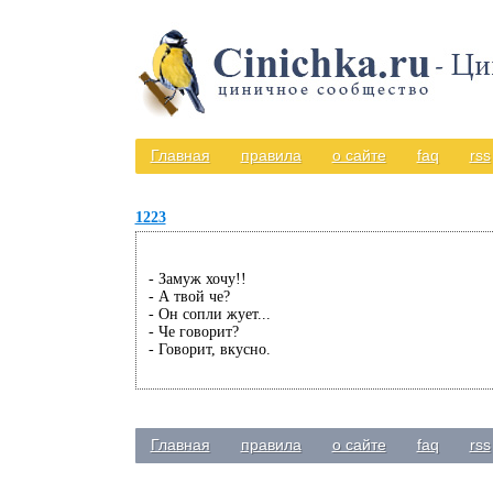
Главная
правила
о сайте
faq
rss
1223
- Замуж хочу!!
- А твой че?
- Он сопли жует...
- Че говорит?
- Говорит, вкусно.
Главная
правила
о сайте
faq
rss