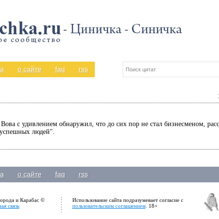
а
о сайте
faq
rss
ова с удивлением обнаружил, что до сих пор не стал бизнесменом, расс
 успешных людей".
а
о сайте
faq
rss
орода и Карабас ©
Использование сайта подразумевает согласие с
ая связь
пользовательским соглашением
. 18+