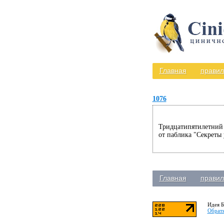
Главная
правил
1076
Тридцатипятилетний В
от паблика "Секреты
Главная
правил
Идея Б
Обратн