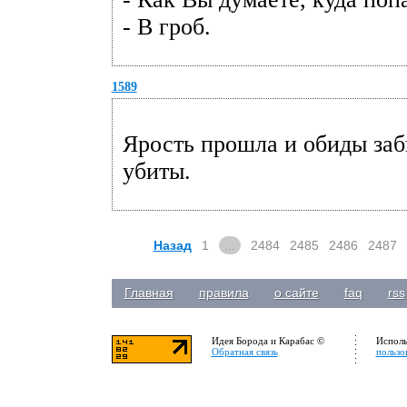
- В гроб.
1589
Ярость прошла и обиды заб
убиты.
Назад
1
...
2484
2485
2486
2487
Главная
правила
о сайте
faq
rss
Идея Борода и Карабас ©
Исполь
Обратная связь
пользо