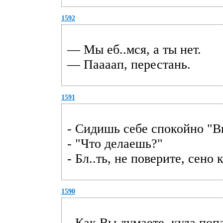
1592
— Мы еб..мся, а ты нет.
— Паааап, перестань.
1591
- Сидишь себе спокойно "Вк
- "Что делаешь?"
- Бл..ть, не поверите, сено
1590
- Как Вы думаете, куда по