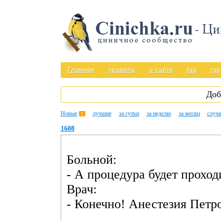
Главная
правила
о сайте
faq
rss
Доб
Новые
лучшие
за сутки
за неделю
за месяц
случ
1
1608
Больной:
- А процедура будет проход
Врач:
- Конечно! Анестезия Петро